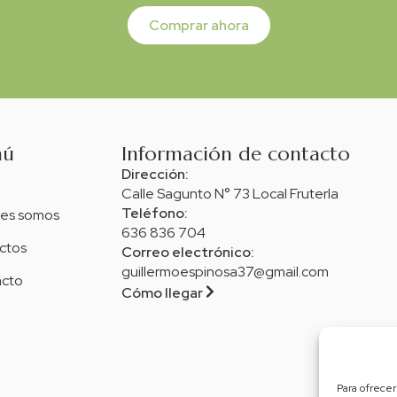
Comprar ahora
nú
Información de contacto
Dirección:
Calle Sagunto N° 73 Local FruterIa
Teléfono:
es somos
636 836 704
ctos
Correo electrónico:
guillermoespinosa37@gmail.com
cto
Cómo llegar
Para ofrecer