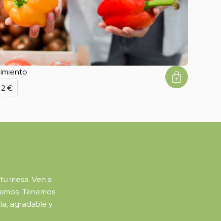
imiento
2
€
 tu mesa. Ven a
recemos. Tenemos
la, agradable y