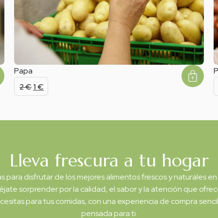
Papa
P
2
€
1
€
Lleva frescura a tu hogar
 para disfrutar de los mejores alimentos frescos y naturales en
jate sorprender por la calidad, el sabor y la atención que of
cesitas para tus comidas, con una experiencia de compra sencil
pensada para ti.