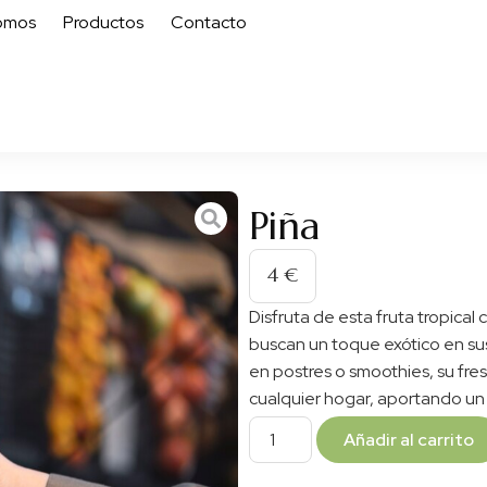
omos
Productos
Contacto
Piña
4
€
Disfruta de esta fruta tropical 
buscan un toque exótico en sus
en postres o smoothies, su fres
cualquier hogar, aportando un s
Añadir al carrito