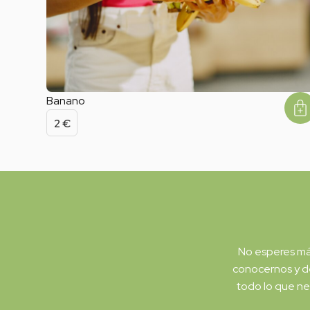
Banano
2
€
No esperes más
conocernos y dé
todo lo que ne