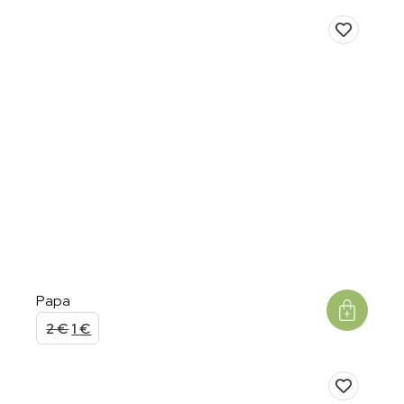
Papa
2
€
1
€